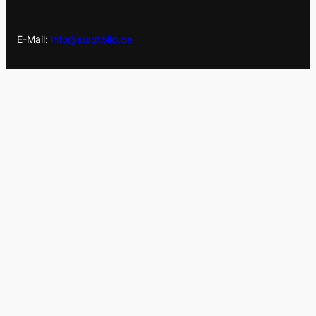
E-Mail:
info@stadtbild.de
Telefon: 0341-9004430
News
Darum stadtbild
Jobs
Für Brands
Ansprechpartner
Medien für Brands
Downloads
Impressum
Für Kultur