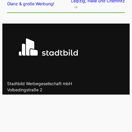
Leipzig, Halle und Chemnitz
Glanz & große Werbung!
→
Stadtbild Werbegesellschaft mbH
Volbedingstraße 2
04357 Leipzig
E-Mail:
info@stadtbild.de
Telefon: 0341-9004430